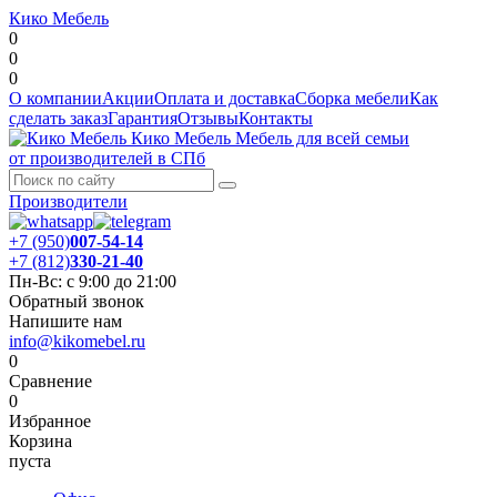
Кико Мебель
0
0
0
О компании
Акции
Оплата и доставка
Сборка мебели
Как
сделать заказ
Гарантия
Отзывы
Контакты
Кико Мебель
Мебель для всей семьи
от производителей в СПб
Производители
+7 (950)
007-54-14
+7 (812)
330-21-40
Пн-Вс: с 9:00 до 21:00
Обратный звонок
Напишите нам
info@kikomebel.ru
0
Сравнение
0
Избранное
Корзина
пуста