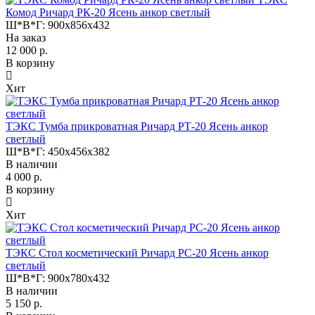
Комод Ричард РК-20 Ясень анкор светлый
Ш*В*Г:
900x856x432
На заказ
12 000 р.
В корзину
Хит
ТЭКС Тумба прикроватная Ричард РТ-20 Ясень анкор
светлый
Ш*В*Г:
450x456x382
В наличии
4 000 р.
В корзину
Хит
ТЭКС Стол косметический Ричард РС-20 Ясень анкор
светлый
Ш*В*Г:
900x780x432
В наличии
5 150 р.