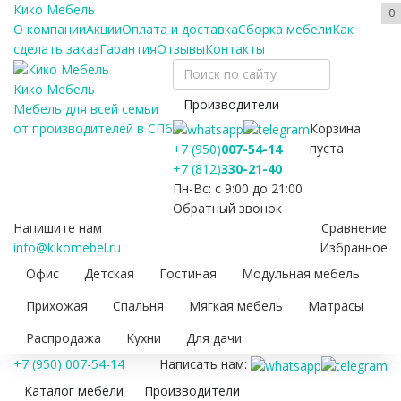
Кико Мебель
0
О компании
Акции
Оплата и доставка
Сборка мебели
Как
сделать заказ
Гарантия
Отзывы
Контакты
Кико Мебель
Производители
Мебель для всей семьи
Корзина
от производителей в СПб
пуста
+7 (950)
007-54-14
+7 (812)
330-21-40
Пн-Вс: с 9:00 до 21:00
Обратный звонок
Напишите нам
Сравнение
info@kikomebel.ru
Избранное
Офис
Детская
Гостиная
Модульная мебель
Прихожая
Спальня
Мягкая мебель
Матрасы
Распродажа
Кухни
Для дачи
+7 (950) 007-54-14
Написать нам:
Каталог мебели
Производители