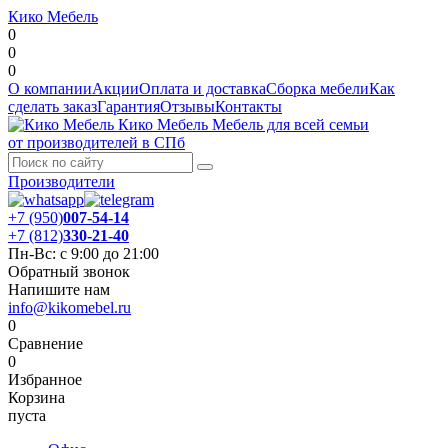
Кико Мебель
0
0
0
О компании
Акции
Оплата и доставка
Сборка мебели
Как
сделать заказ
Гарантия
Отзывы
Контакты
Кико Мебель
Мебель для всей семьи
от производителей в СПб
Производители
+7 (950)
007-54-14
+7 (812)
330-21-40
Пн-Вс: с 9:00 до 21:00
Обратный звонок
Напишите нам
info@kikomebel.ru
0
Сравнение
0
Избранное
Корзина
пуста