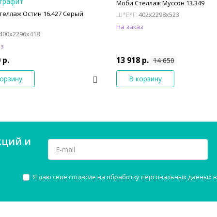
Моби Стеллаж Муссон 13.349
теллаж Остин 16.427 Серый
402x2298x523
Ш*В*Г:
На заказ
400x2296x418
аз
 р.
13 918 р.
14 650
корзину
В корзину
кций и
Я даю свое согласие на обработку персональных данных в