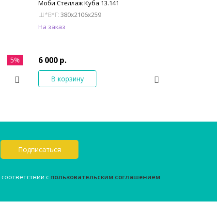
Моби Стеллаж Куба 13.141
380x2106x259
Ш*В*Г:
На заказ
6 000 р.
5%
В корзину
Подписаться
 соответствии с
пользовательским соглашением