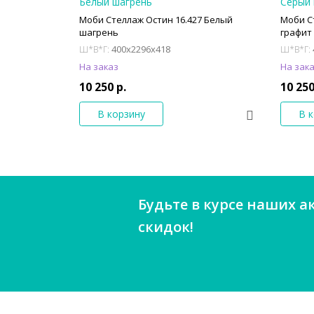
Моби Стеллаж Остин 16.427 Белый
Моби С
шагрень
графит
400x2296x418
Ш*В*Г:
Ш*В*Г:
На заказ
На зак
10 250 р.
10 250
В корзину
В 
Будьте в курсе наших а
скидок!