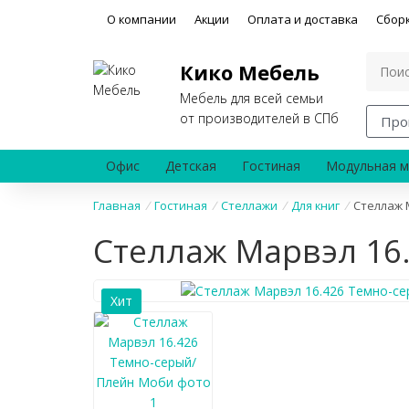
О компании
Акции
Оплата и доставка
Сбор
Кико Мебель
Мебель для всей семьи
от производителей в СПб
Про
Офис
Детская
Гостиная
Модульная м
Главная
/
Гостиная
/
Стеллажи
/
Для книг
/
Стеллаж 
Стеллаж Марвэл 16
Хит