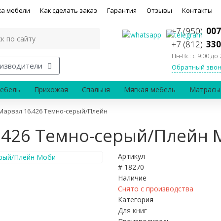
ка мебели
Как сделать заказ
Гарантия
Отзывы
Контакты
+7 (950)
007
+7 (812)
330
Пн-Вс: с 9:00 до 
изводители
Обратный звон
ебель
Прихожая
Спальня
Мягкая мебель
Матрасы
Марвэл 16.426 Темно-серый/Плейн
.426 Темно-серый/Плейн 
Артикул
# 18270
Наличие
Снято с производства
Категория
Для книг