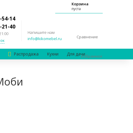
Корзина
пуста
-54-14
-21-40
Напишите нам
21:00
Сравнение
info@kikomebel.ru
ок
Распродажа
Кухни
Для дачи
Избранное
Моби