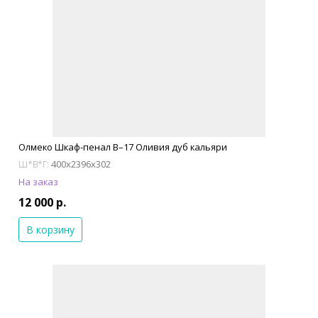
Олмеко Шкаф-пенал В–17 Оливия дуб кальяри
400x2396x302
Ш*В*Г:
На заказ
12 000 р.
В корзину