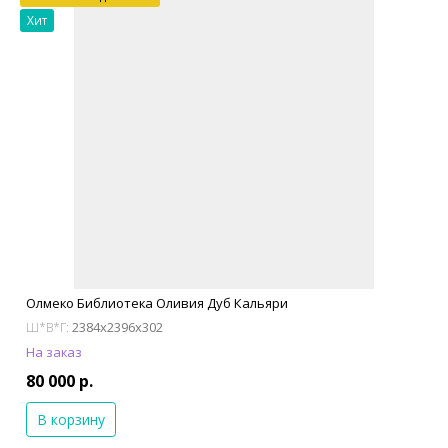
Хит
Олмеко Библиотека Оливия Дуб Кальяри
2384x2396x302
Ш*В*Г:
На заказ
80 000 р.
В корзину