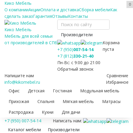
Кико Мебель
0
О компании
Акции
Оплата и доставка
Сборка мебели
Как
сделать заказ
Гарантия
Отзывы
Контакты
Кико Мебель
Производители
Мебель для всей семьи
Корзина
от производителей в СПб
пуста
+7 (950)
007-54-14
+7 (812)
330-21-40
Пн-Вс: с 9:00 до 21:00
Обратный звонок
Напишите нам
Сравнение
info@kikomebel.ru
Избранное
Офис
Детская
Гостиная
Модульная мебель
Прихожая
Спальня
Мягкая мебель
Матрасы
Распродажа
Кухни
Для дачи
+7 (950) 007-54-14
Написать нам:
Каталог мебели
Производители