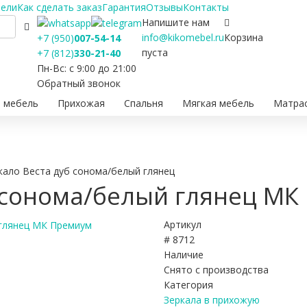
бели
Как сделать заказ
Гарантия
Отзывы
Контакты
Напишите нам
info@kikomebel.ru
Корзина
+7 (950)
007-54-14
пуста
+7 (812)
330-21-40
Пн-Вс: с 9:00 до 21:00
Обратный звонок
 мебель
Прихожая
Спальня
Мягкая мебель
Матра
кало Веста дуб сонома/белый глянец
б сонома/белый глянец М
Артикул
# 8712
Наличие
Снято с производства
Категория
Зеркала в прихожую