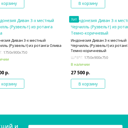
 корзину
В корзину
Хит
незия Диван 3-х местный
Индонезия Диван 3-х местный
лль (Рузвельт) из ротанга Олива
Черчилль (Рузвельт) из ротанг
Темно-коричневый
1750x900x750
Г:
1750x900x750
Ш*В*Г:
личии
В наличии
00 р.
27 500 р.
 корзину
В корзину
кций и