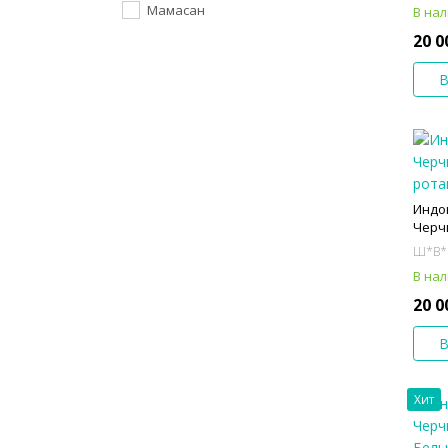
Мамасан
В на
20 0
В
Индо
Черчи
Ш*В*
В на
20 0
В
Хит