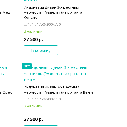
Индонезия Диван 3-х местный
га Мед
Черчилль (Рузвельт) из ротанга
Коньяк
1750x900x750
Ш*В*Г:
В наличии
27 500 р.
В корзину
Хит
Индонезия Диван 3-х местный
га Орех
Черчилль (Рузвельт) из ротанга Венге
1750x900x750
Ш*В*Г:
В наличии
27 500 р.