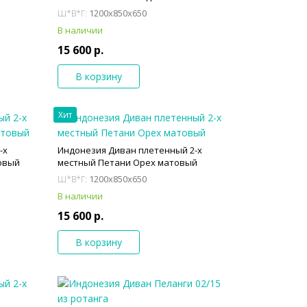
1200x850x650
Ш*В*Г:
В наличии
15 600 р.
В корзину
Хит
-х
Индонезия Диван плетенный 2-х
овый
местный Петани Орех матовый
1200x850x650
Ш*В*Г:
В наличии
15 600 р.
В корзину