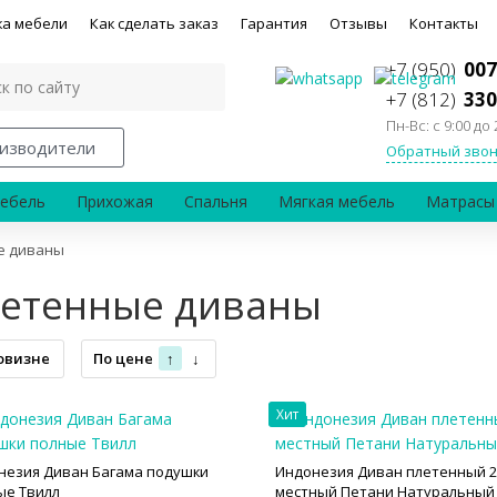
ка мебели
Как сделать заказ
Гарантия
Отзывы
Контакты
+7 (950)
007
+7 (812)
330
Пн-Вс: с 9:00 до 
изводители
Обратный звон
ебель
Прихожая
Спальня
Мягкая мебель
Матрасы
е диваны
етенные диваны
овизне
По цене
↑
↓
Хит
незия Диван Багама подушки
Индонезия Диван плетенный 2
ые Твилл
местный Петани Натуральный