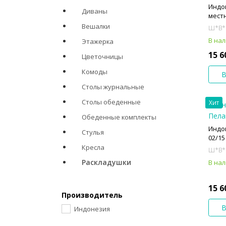
Индо
Диваны
мест
Вешалки
Ш*В*
В на
Этажерка
15 6
Цветочницы
Комоды
В
Столы журнальные
Столы обеденные
Хит
Обеденные комплекты
Индо
Стулья
02/15
Кресла
Ш*В*
Раскладушки
В на
15 6
Производитель
В
Индонезия