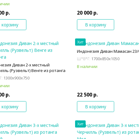
личии
00 р.
20 000 р.
 корзину
В корзину
Хит
Индонезия Диван Мамасан 23/
1700x850x1050
Ш*В*Г:
незия Диван 2-х местный
В наличии
лль (Рузвельт) Венге из ротанга
1300x900x750
Г:
личии
00 р.
22 500 р.
 корзину
В корзину
Хит