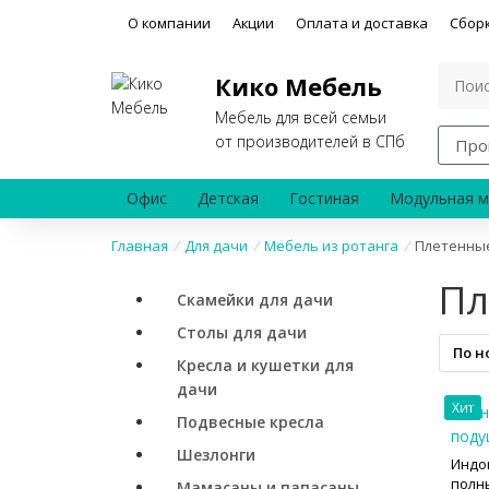
О компании
Акции
Оплата и доставка
Сбор
Кико Мебель
Мебель для всей семьи
от производителей в СПб
Про
Офис
Детская
Гостиная
Модульная м
Главная
/
Для дачи
/
Мебель из ротанга
/
Плетенны
Пл
Скамейки для дачи
Столы для дачи
По н
Кресла и кушетки для
дачи
Хит
Подвесные кресла
Шезлонги
Индо
полн
Мамасаны и папасаны