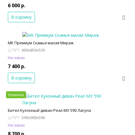
6 000 р.
В корзину
МК Премиум Скамья малая Мираж
600x850x530
Ш*В*Г:
На заказ
7 400 р.
В корзину
Новинка
Бител Кухонный диван Реал МУ 590 Лагуна
590x900x590
Ш*В*Г:
На заказ
8 700 р.