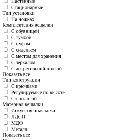
Настенные
Стационарные
Тип установки
На ножках
Комплектация вешалки
С обувницей
С тумбой
С пуфом
С сиденьем
С местом для хранения
С зеркалом
С антресольной полкой
Показать все
Тип конструкции
С крючками
Регулируемые по высоте
Со штангой
Материал вешалки
Искусственная кожа
ЛДСП
МДФ
Металл
Показать все