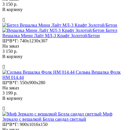
3 150 р.
В корзину
Бител
Вешалка Мини Лайт МЛ-3 Крафт Золотой/Бетон
Ш*В*Г:
740x1230x307
На заказ
3 150 р.
В корзину
Сильва Вешалка Фолк
НМ 014.44
Ш*В*Г:
550x900x280
На заказ
3 199 р.
В корзину
Миф
Зеркало с вешалкой Белла сандал светлый
Ш*В*Г:
900x1016x150
На заказ