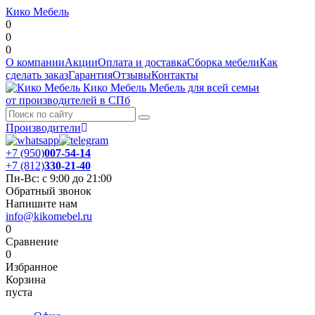
Кико Мебель
0
0
0
О компании
Акции
Оплата и доставка
Сборка мебели
Как
сделать заказ
Гарантия
Отзывы
Контакты
Кико Мебель
Мебель для всей семьи
от производителей в СПб
Производители
+7 (950)
007-54-14
+7 (812)
330-21-40
Пн-Вс: с 9:00 до 21:00
Обратный звонок
Напишите нам
info@kikomebel.ru
0
Сравнение
0
Избранное
Корзина
пуста