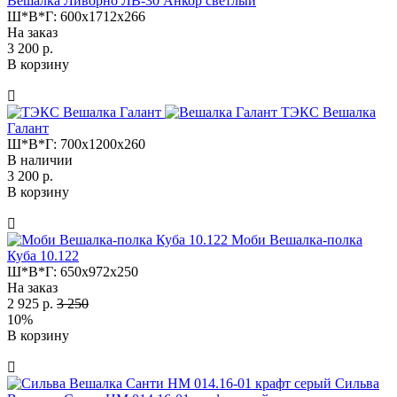
Вешалка Ливорно ЛВ-30 Анкор светлый
Ш*В*Г:
600x1712x266
На заказ
3 200 р.
В корзину
ТЭКС Вешалка
Галант
Ш*В*Г:
700x1200x260
В наличии
3 200 р.
В корзину
Моби Вешалка-полка
Куба 10.122
Ш*В*Г:
650x972x250
На заказ
2 925 р.
3 250
10%
В корзину
Сильва