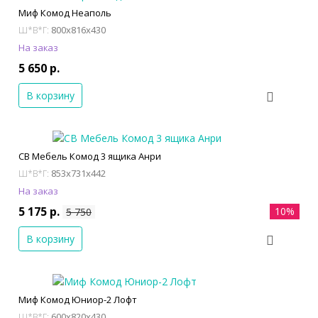
Миф Комод Неаполь
800x816x430
Ш*В*Г:
На заказ
5 650 р.
В корзину
СВ Мебель Комод 3 ящика Анри
853x731x442
Ш*В*Г:
На заказ
5 175 р.
10%
5 750
В корзину
Миф Комод Юниор-2 Лофт
600x820x430
Ш*В*Г: