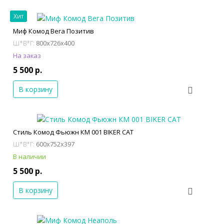
Хит
Миф Комод Вега Позитив
800x726x400
Ш*В*Г:
На заказ
5 500 р.
В корзину
Стиль Комод Фьюжн КМ 001 BIKER CAT
600x752x397
Ш*В*Г:
В наличии
5 500 р.
В корзину