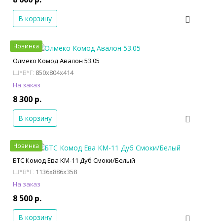
В корзину
Новинка
Олмеко Комод Авалон 53.05
850x804x414
Ш*В*Г:
На заказ
8 300 р.
В корзину
Новинка
БТС Комод Ева КМ-11 Дуб Смоки/Белый
1136x886x358
Ш*В*Г:
На заказ
8 500 р.
В корзину