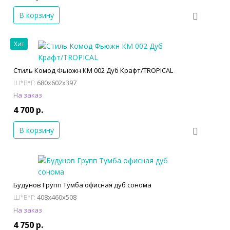
В корзину
Хит
Стиль Комод Фьюжн КМ 002 Дуб Крафт/TROPICAL
680x602x397
Ш*В*Г:
На заказ
4 700 р.
В корзину
Будунов Групп Тумба офисная дуб сонома
408x460x508
Ш*В*Г:
На заказ
4 750 р.