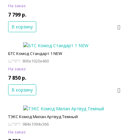
На заказ
7 799 р.
В корзину
БТС Комод Стандарт 1 NEW
800x1020x460
Ш*В*Г:
На заказ
7 850 р.
В корзину
ТЭКС Комод Милан Артвуд Темный
984x1094x366
Ш*В*Г:
На заказ