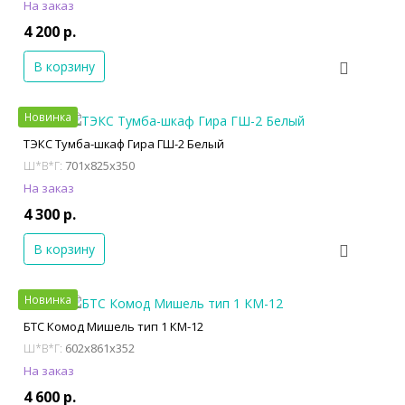
На заказ
4 200 р.
В корзину
Новинка
ТЭКС Тумба-шкаф Гира ГШ-2 Белый
701x825x350
Ш*В*Г:
На заказ
4 300 р.
В корзину
Новинка
БТС Комод Мишель тип 1 КМ-12
602x861x352
Ш*В*Г:
На заказ
4 600 р.