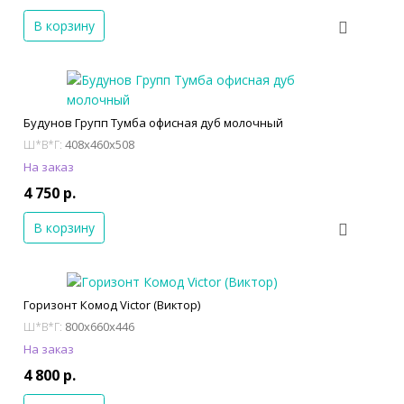
В корзину
Будунов Групп Тумба офисная дуб молочный
408x460x508
Ш*В*Г:
На заказ
4 750 р.
В корзину
Горизонт Комод Victor (Виктор)
800x660x446
Ш*В*Г:
На заказ
4 800 р.