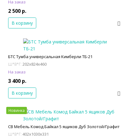
На заказ
2 500 р.
В корзину
БТС Тумба универсальная Кимберли ТБ-21
202x824x460
Ш*В*Г:
На заказ
3 400 р.
В корзину
Новинка
СВ Мебель Комод Байкал 5 ящиков Дуб Золотой/Графит
402x1030x331
Ш*В*Г: