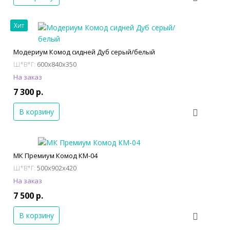
Хит
Модериум Комод сидней Дуб серый/белый
600x840x350
Ш*В*Г:
На заказ
7 300 р.
В корзину
МК Премиум Комод КМ-04
500x902x420
Ш*В*Г:
На заказ
7 500 р.
В корзину