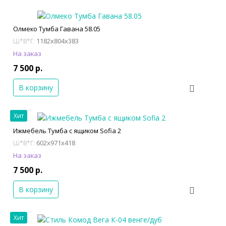
Олмеко Тумба Гавана 58.05
1182x804x383
Ш*В*Г:
На заказ
7 500 р.
В корзину
Хит
Ижмебель Тумба с ящиком Sofia 2
602x971x418
Ш*В*Г:
На заказ
7 500 р.
В корзину
Хит