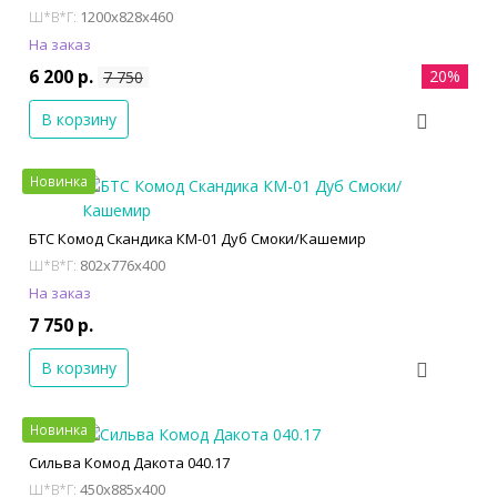
1200x828x460
Ш*В*Г:
На заказ
6 200 р.
20%
7 750
В корзину
Новинка
БТС Комод Скандика КМ-01 Дуб Смоки/Кашемир
802x776x400
Ш*В*Г:
На заказ
7 750 р.
В корзину
Новинка
Сильва Комод Дакота 040.17
450x885x400
Ш*В*Г: