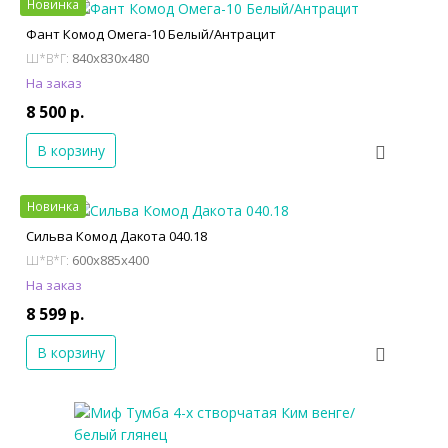
Новинка
Фант Комод Омега-10 Белый/Антрацит
840x830x480
Ш*В*Г:
На заказ
8 500 р.
В корзину
Новинка
Сильва Комод Дакота 040.18
600x885x400
Ш*В*Г:
На заказ
8 599 р.
В корзину