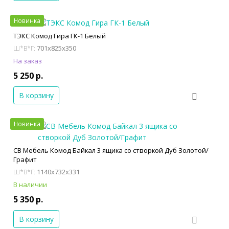
Новинка
ТЭКС Комод Гира ГК-1 Белый
701x825x350
Ш*В*Г:
На заказ
5 250 р.
В корзину
Новинка
СВ Мебель Комод Байкал 3 ящика со створкой Дуб Золотой/
Графит
1140x732x331
Ш*В*Г:
В наличии
5 350 р.
В корзину