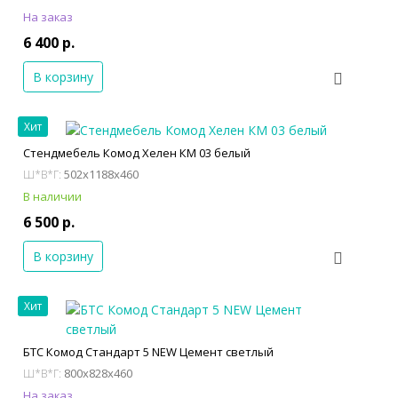
На заказ
6 400 р.
В корзину
Хит
Стендмебель Комод Хелен КМ 03 белый
502x1188x460
Ш*В*Г:
В наличии
6 500 р.
В корзину
Хит
БТС Комод Стандарт 5 NEW Цемент светлый
800x828x460
Ш*В*Г:
На заказ