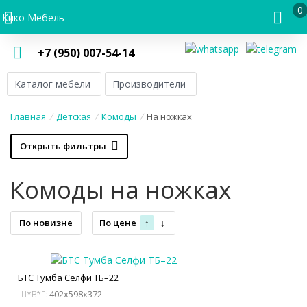
0
Кико Мебель
+7 (950) 007-54-14
Каталог мебели
Производители
Главная
/
Детская
/
Комоды
/
На ножках
Открыть фильтры
Комоды на ножках
По новизне
По цене
↑
↓
БТС Тумба Селфи ТБ–22
402x598x372
Ш*В*Г: