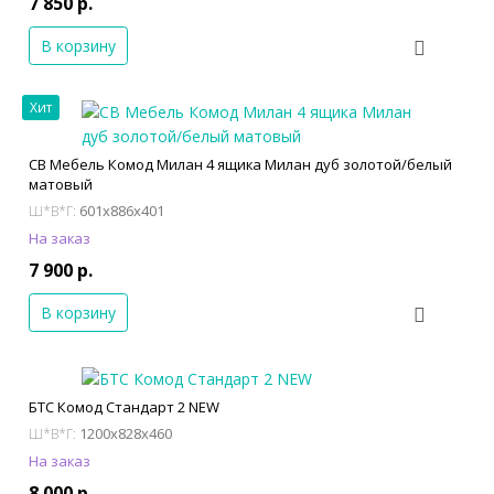
7 850 р.
В корзину
Хит
СВ Мебель Комод Милан 4 ящика Милан дуб золотой/белый
матовый
601x886x401
Ш*В*Г:
На заказ
7 900 р.
В корзину
БТС Комод Стандарт 2 NEW
1200x828x460
Ш*В*Г:
На заказ
8 000 р.