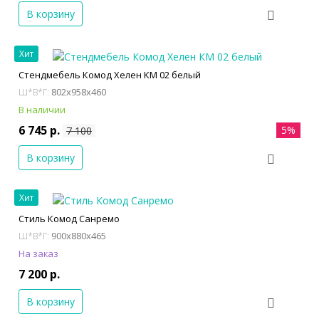
В корзину
Хит
Стендмебель Комод Хелен КМ 02 белый
802x958x460
Ш*В*Г:
В наличии
6 745 р.
5%
7 100
В корзину
Хит
Стиль Комод Санремо
900x880x465
Ш*В*Г:
На заказ
7 200 р.
В корзину