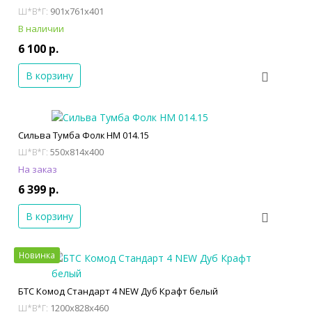
901x761x401
Ш*В*Г:
В наличии
6 100 р.
В корзину
Сильва Тумба Фолк НМ 014.15
550x814x400
Ш*В*Г:
На заказ
6 399 р.
В корзину
Новинка
БТС Комод Стандарт 4 NEW Дуб Крафт белый
1200x828x460
Ш*В*Г: