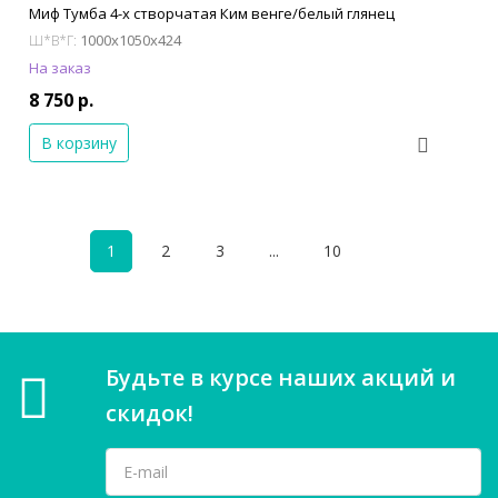
Миф Тумба 4-х створчатая Ким венге/белый глянец
1000x1050x424
Ш*В*Г:
На заказ
8 750 р.
В корзину
1
2
3
...
10
Будьте в курсе наших акций и
скидок!