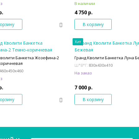
аз
В наличии
р.
4 750 р.
корзину
В корзину
Хит
Кволити Банкетка Жозефина-2
Гранд Кволити Банкетка Луна Б
коричневая
830x430x410
Ш*В*Г:
460x450x460
На заказ
аз
р.
7 000 р.
корзину
В корзину