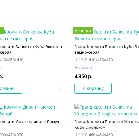
а
Новинка
Кволити Банкетка Куба Экокожа
Гранд Кволити Банкетка Куба Э
-серая
темно-серая
410x450x410
410x450x410
Ш*В*Г:
аз
На заказ
р.
4 350 р.
корзину
В корзину
Кволити Диван Фьюжен Рамух
Гранд Кволити Банкетка Жозеф
Кофе с молоком
900x470x370
460x450x460
Ш*В*Г: