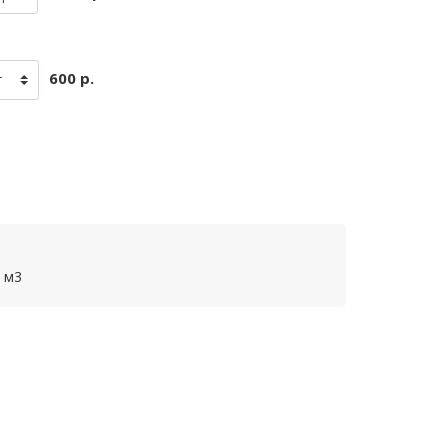
600 р.
 м3