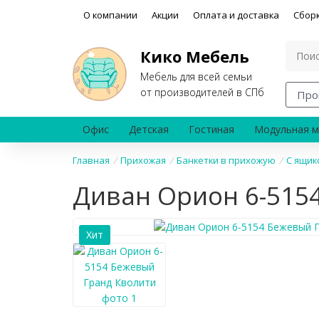
О компании
Акции
Оплата и доставка
Сбор
Кико Мебель
Мебель для всей семьи
от производителей в СПб
Про
Офис
Детская
Гостиная
Модульная м
Главная
/
Прихожая
/
Банкетки в прихожую
/
С ящик
Диван Орион 6-515
Хит