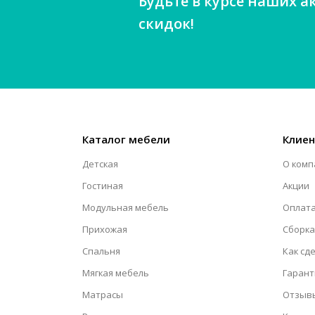
Будьте в курсе наших а
скидок!
Каталог мебели
Клие
Детская
О комп
Гостиная
Акции
Модульная мебель
Оплата
Прихожая
Сборка
Спальня
Как сд
Мягкая мебель
Гарант
Матрасы
Отзыв