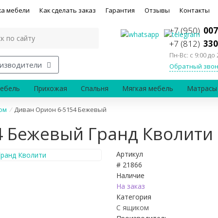
ка мебели
Как сделать заказ
Гарантия
Отзывы
Контакты
+7 (950)
007
+7 (812)
330
Пн-Вс: с 9:00 до 
изводители
Обратный звон
ебель
Прихожая
Спальня
Мягкая мебель
Матрасы
ом
/
Диван Орион 6-5154 Бежевый
4 Бежевый Гранд Кволити
Артикул
# 21866
Наличие
На заказ
Категория
С ящиком