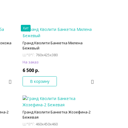
Хит
кокожа
Гранд Кволити Банкетка Милена
Бежевый
760x425x380
Ш*В*Г:
На заказ
6 500 р.
В корзину
ина-2
Гранд Кволити Банкетка Жозефина-2
Бежевая
460x450x460
Ш*В*Г: