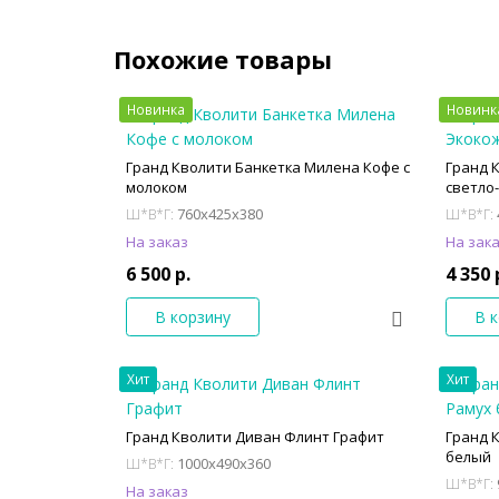
Похожие товары
Новинка
Новинк
Гранд Кволити Банкетка Милена Кофе с
Гранд 
молоком
светло
760x425x380
Ш*В*Г:
Ш*В*Г:
На заказ
На зак
6 500 р.
4 350 
В корзину
В 
Хит
Хит
Гранд Кволити Диван Флинт Графит
Гранд 
белый
1000x490x360
Ш*В*Г:
Ш*В*Г:
На заказ