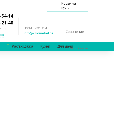
Корзина
пуста
-54-14
-21-40
Напишите нам
21:00
Сравнение
info@kikomebel.ru
ок
Распродажа
Кухни
Для дачи
Избранное