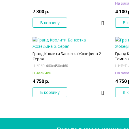
На зак
7 300 р.
4 100 
В корзину
В 
Гранд Кволити Банкетка Жозефина-2
Гранд 
Серая
Темно-
460x450x460
Ш*В*Г:
Ш*В*Г:
В наличии
На зак
4 750 р.
4 750 
В корзину
В 