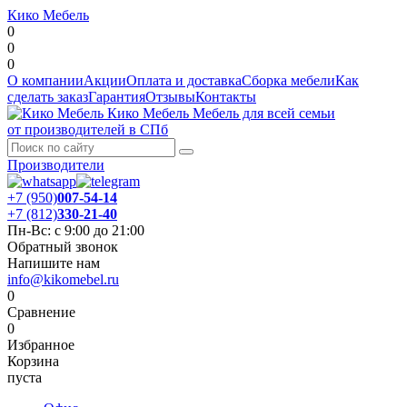
Кико Мебель
0
0
0
О компании
Акции
Оплата и доставка
Сборка мебели
Как
сделать заказ
Гарантия
Отзывы
Контакты
Кико Мебель
Мебель для всей семьи
от производителей в СПб
Производители
+7 (950)
007-54-14
+7 (812)
330-21-40
Пн-Вс: с 9:00 до 21:00
Обратный звонок
Напишите нам
info@kikomebel.ru
0
Сравнение
0
Избранное
Корзина
пуста