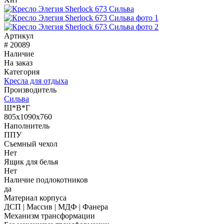
Артикул
# 20089
Наличие
На заказ
Категория
Кресла для отдыха
Производитель
Сильва
Ш*В*Г
805x1090x760
Наполнитель
ППУ
Съемный чехол
Нет
Ящик для белья
Нет
Наличие подлокотников
да
Материал корпуса
ДСП | Массив | МДФ | Фанера
Механизм трансформации