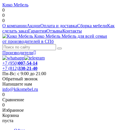
Кико Мебель
0
0
0
О компании
Акции
Оплата и доставка
Сборка мебели
Как
сделать заказ
Гарантия
Отзывы
Контакты
Кико Мебель
Мебель для всей семьи
от производителей в СПб
Производители
+7 (950)
007-54-14
+7 (812)
330-21-40
Пн-Вс: с 9:00 до 21:00
Обратный звонок
Напишите нам
info@kikomebel.ru
0
Сравнение
0
Избранное
Корзина
пуста