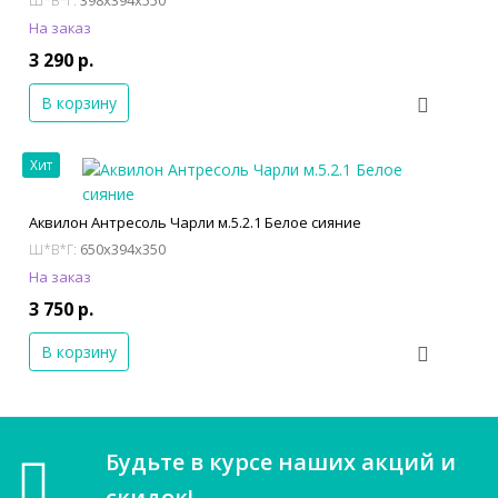
Ш*В*Г:
На заказ
3 290 р.
В корзину
Хит
Аквилон Антресоль Чарли м.5.2.1 Белое сияние
650x394x350
Ш*В*Г:
На заказ
3 750 р.
В корзину
Будьте в курсе наших акций и
скидок!