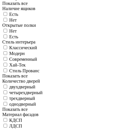
Показать все
Наличие ящиков
Есть
Нет
Открытые полки
Нет
Есть
Стиль интерьера
Классический
Модерн
Современный
Хай-Тек
Стиль Прованс
Показать все
Количество дверей
двухдверный
четырехдверный
трехдверный
однодверный
Показать все
Материал фасадов
КДСП
ЛДСП