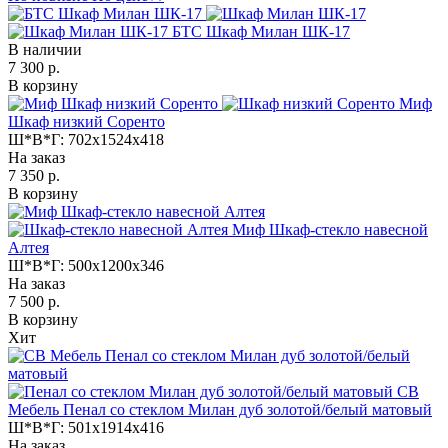
БТС Шкаф Милан ШК-17
В наличии
7 300 р.
В корзину
Миф
Шкаф низкий Соренто
Ш*В*Г:
702x1524x418
На заказ
7 350 р.
В корзину
Миф Шкаф-стекло навесной
Алтея
Ш*В*Г:
500x1200x346
На заказ
7 500 р.
В корзину
Хит
СВ
Мебель Пенал со стеклом Милан дуб золотой/белый матовый
Ш*В*Г:
501x1914x416
На заказ