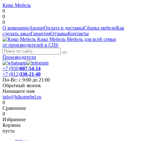
Кико Мебель
0
0
0
О компании
Акции
Оплата и доставка
Сборка мебели
Как
сделать заказ
Гарантия
Отзывы
Контакты
Кико Мебель
Мебель для всей семьи
от производителей в СПб
Производители
+7 (950)
007-54-14
+7 (812)
330-21-40
Пн-Вс: с 9:00 до 21:00
Обратный звонок
Напишите нам
info@kikomebel.ru
0
Сравнение
0
Избранное
Корзина
пуста