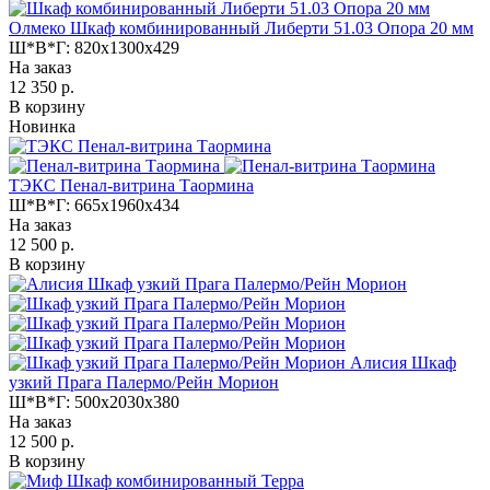
Олмеко Шкаф комбинированный Либерти 51.03 Опора 20 мм
Ш*В*Г:
820x1300x429
На заказ
12 350 р.
В корзину
Новинка
ТЭКС Пенал-витрина Таормина
Ш*В*Г:
665x1960x434
На заказ
12 500 р.
В корзину
Алисия Шкаф
узкий Прага Палермо/Рейн Морион
Ш*В*Г:
500x2030x380
На заказ
12 500 р.
В корзину