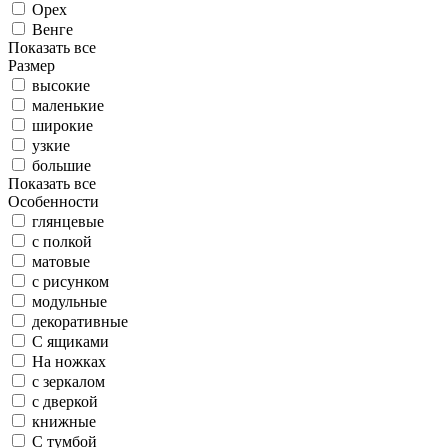
Орех
Венге
Показать все
Размер
высокие
маленькие
широкие
узкие
большие
Показать все
Особенности
глянцевые
с полкой
матовые
с рисунком
модульные
декоративные
С ящиками
На ножках
с зеркалом
с дверкой
книжные
С тумбой