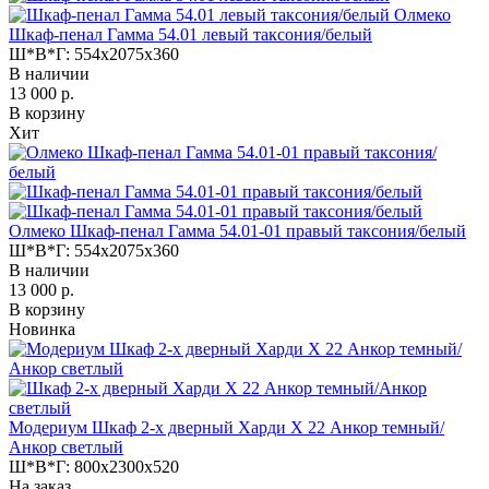
Олмеко
Шкаф-пенал Гамма 54.01 левый таксония/белый
Ш*В*Г:
554x2075x360
В наличии
13 000 р.
В корзину
Хит
Олмеко Шкаф-пенал Гамма 54.01-01 правый таксония/белый
Ш*В*Г:
554x2075x360
В наличии
13 000 р.
В корзину
Новинка
Модериум Шкаф 2-х дверный Харди Х 22 Анкор темный/
Анкор светлый
Ш*В*Г:
800x2300x520
На заказ