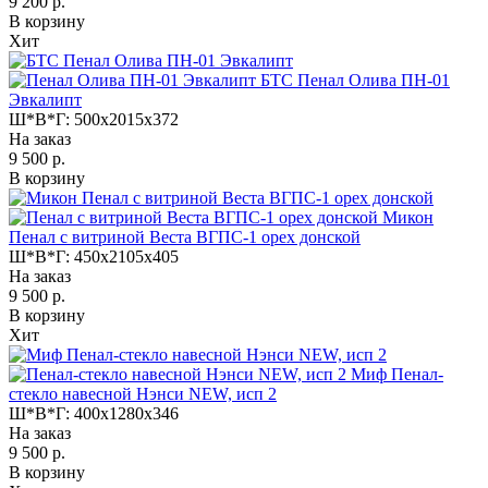
9 200 р.
В корзину
Хит
БТС Пенал Олива ПН-01
Эвкалипт
Ш*В*Г:
500x2015x372
На заказ
9 500 р.
В корзину
Микон
Пенал с витриной Веста ВГПС-1 орех донской
Ш*В*Г:
450x2105x405
На заказ
9 500 р.
В корзину
Хит
Миф Пенал-
стекло навесной Нэнси NEW, исп 2
Ш*В*Г:
400x1280x346
На заказ
9 500 р.
В корзину