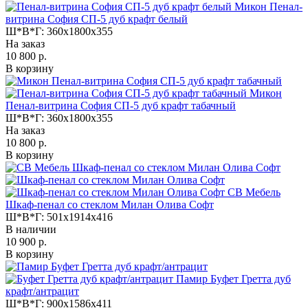
Микон Пенал-
витрина София СП-5 дуб крафт белый
Ш*В*Г:
360x1800x355
На заказ
10 800 р.
В корзину
Микон
Пенал-витрина София СП-5 дуб крафт табачный
Ш*В*Г:
360x1800x355
На заказ
10 800 р.
В корзину
СВ Мебель
Шкаф-пенал со стеклом Милан Олива Софт
Ш*В*Г:
501x1914x416
В наличии
10 900 р.
В корзину
Памир Буфет Гретта дуб
крафт/антрацит
Ш*В*Г:
900x1586x411