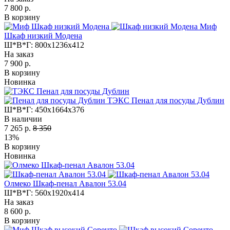
7 800 р.
В корзину
Миф
Шкаф низкий Модена
Ш*В*Г:
800x1236x412
На заказ
7 900 р.
В корзину
Новинка
ТЭКС Пенал для посуды Дублин
Ш*В*Г:
450x1664x376
В наличии
7 265 р.
8 350
13%
В корзину
Новинка
Олмеко Шкаф-пенал Авалон 53.04
Ш*В*Г:
560x1920x414
На заказ
8 600 р.
В корзину