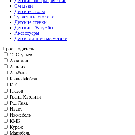
Детские шкафы для книг
Сундуки
Детские столы
Туалетные столики
Детские стенки
Детские ТВ тумбы
Аксессуары
Детская линия косметики
Производитель
12 Стульев
Аквилон
Алисия
Альбина
Браво Мебель
БТС
Глазов
Гранд Кволити
Гуд Лакк
Ивару
Ижмебель
КМК
Кураж
Марибель