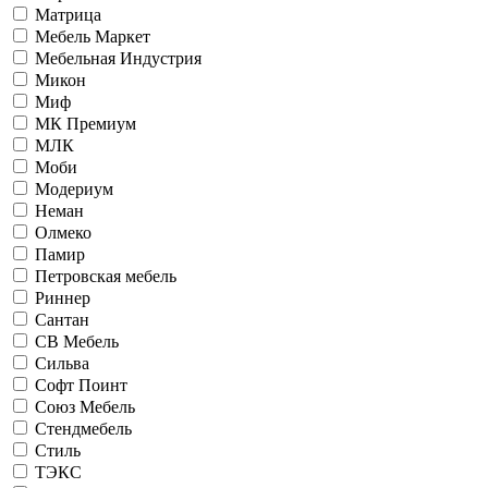
Матрица
Мебель Маркет
Мебельная Индустрия
Микон
Миф
МК Премиум
МЛК
Моби
Модериум
Неман
Олмеко
Памир
Петровская мебель
Риннер
Сантан
СВ Мебель
Сильва
Софт Поинт
Союз Мебель
Стендмебель
Стиль
ТЭКС