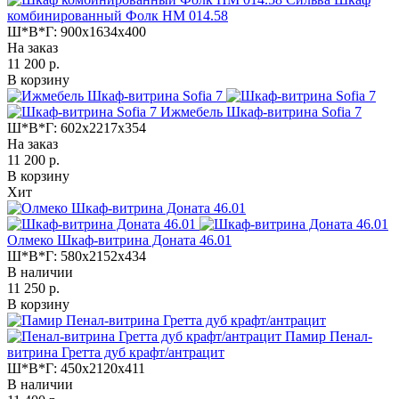
комбинированный Фолк НМ 014.58
Ш*В*Г:
900x1634x400
На заказ
11 200 р.
В корзину
Ижмебель Шкаф-витрина Sofia 7
Ш*В*Г:
602x2217x354
На заказ
11 200 р.
В корзину
Хит
Олмеко Шкаф-витрина Доната 46.01
Ш*В*Г:
580x2152x434
В наличии
11 250 р.
В корзину
Памир Пенал-
витрина Гретта дуб крафт/антрацит
Ш*В*Г:
450x2120x411
В наличии