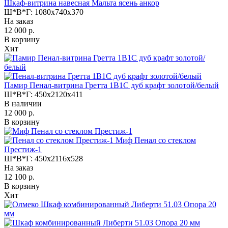
Шкаф-витрина навесная Мальта ясень анкор
Ш*В*Г:
1080x740x370
На заказ
12 000 р.
В корзину
Хит
Памир Пенал-витрина Гретта 1В1С дуб крафт золотой/белый
Ш*В*Г:
450x2120x411
В наличии
12 000 р.
В корзину
Миф Пенал со стеклом
Престиж-1
Ш*В*Г:
450x2116x528
На заказ
12 100 р.
В корзину
Хит