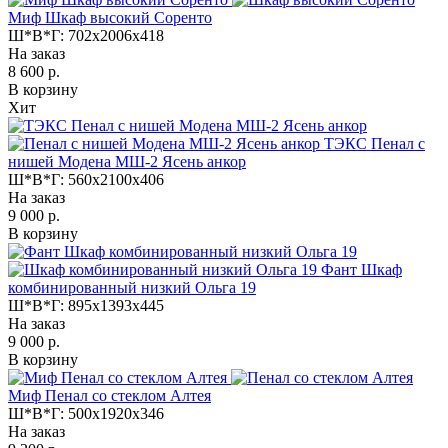
Миф Шкаф высокий Соренто
Ш*В*Г:
702x2006x418
На заказ
8 600 р.
В корзину
Хит
ТЭКС Пенал с
нишей Модена МШ-2 Ясень анкор
Ш*В*Г:
560x2100x406
На заказ
9 000 р.
В корзину
Фант Шкаф
комбинированный низкий Ольга 19
Ш*В*Г:
895x1393x445
На заказ
9 000 р.
В корзину
Миф Пенал со стеклом Алтея
Ш*В*Г:
500x1920x346
На заказ