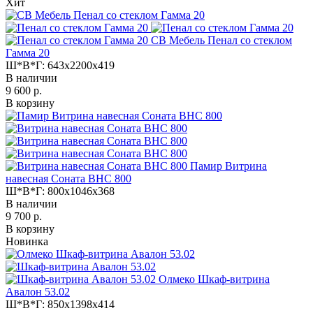
Хит
СВ Мебель Пенал со стеклом
Гамма 20
Ш*В*Г:
643x2200x419
В наличии
9 600 р.
В корзину
Памир Витрина
навесная Соната ВНС 800
Ш*В*Г:
800x1046x368
В наличии
9 700 р.
В корзину
Новинка
Олмеко Шкаф-витрина
Авалон 53.02
Ш*В*Г:
850x1398x414