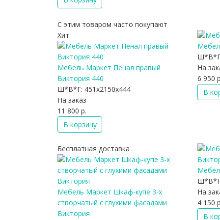
С этим товаром часто покупают
Хит
Мебел
Ш*В*Г
Мебель Маркет Пенал правый
На зак
Виктория 440
6 950 р
Ш*В*Г:
451x2150x444
В ко
На заказ
11 800 р.
В корзину
Бесплатная доставка
Мебел
Ш*В*Г
Мебель Маркет Шкаф-купе 3-х
На зак
створчатый с глухими фасадами
4 150 р
Виктория
В ко