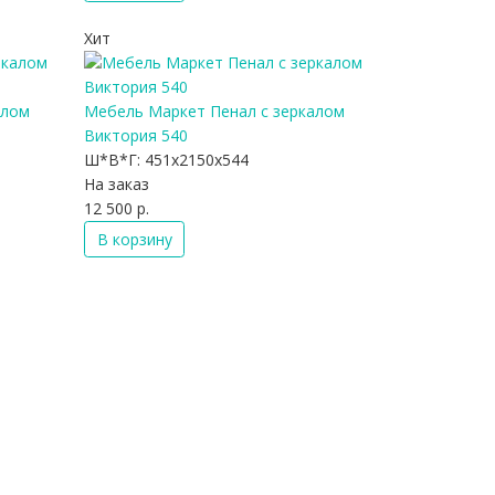
Хит
алом
Мебель Маркет Пенал с зеркалом
Виктория 540
Ш*В*Г:
451x2150x544
На заказ
12 500 р.
В корзину