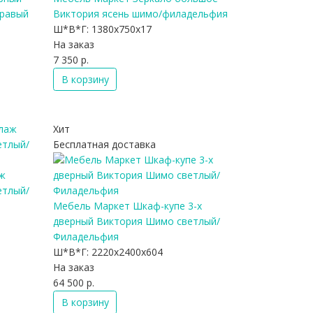
правый
Виктория ясень шимо/филадельфия
Ш*В*Г:
1380x750x17
На заказ
7 350 р.
В корзину
Хит
Бесплатная доставка
ж
етлый/
Мебель Маркет Шкаф-купе 3-х
дверный Виктория Шимо светлый/
Филадельфия
Ш*В*Г:
2220x2400x604
На заказ
64 500 р.
В корзину