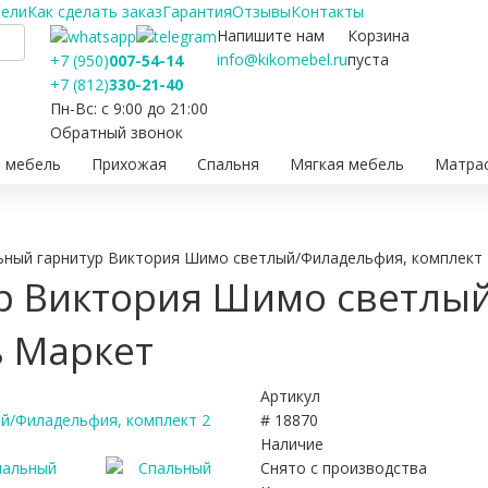
бели
Как сделать заказ
Гарантия
Отзывы
Контакты
Напишите нам
Корзина
info@kikomebel.ru
пуста
+7 (950)
007-54-14
+7 (812)
330-21-40
Пн-Вс: с 9:00 до 21:00
Обратный звонок
 мебель
Прихожая
Спальня
Мягкая мебель
Матра
ьный гарнитур Виктория Шимо светлый/Филадельфия, комплект 
р Виктория Шимо светлы
ь Маркет
Артикул
# 18870
Наличие
Снято с производства