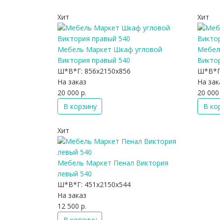
Хит
Хит
Мебель Маркет Шкаф угловой
Мебел
Виктория правый 540
Викто
Ш*В*Г:
856x2150x856
Ш*В*Г
На заказ
На зак
20 000 р.
20 000 
В корзину
В ко
Хит
Мебель Маркет Пенал Виктория
левый 540
Ш*В*Г:
451x2150x544
На заказ
12 500 р.
В корзину