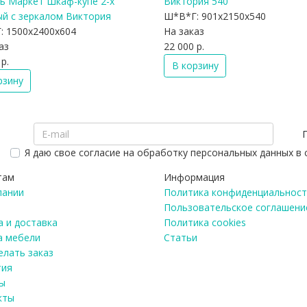
ь Маркет Шкаф-купе 2-х
Виктория 540
ый с зеркалом Виктория
Ш*В*Г:
901x2150x540
:
1500x2400x604
На заказ
аз
22 000 р.
р.
В корзину
рзину
Я даю свое согласие на обработку персональных данных в
там
Информация
пании
Политика конфиденциальност
Пользовательское соглашени
 и доставка
Политика cookies
а мебели
Статьи
елать заказ
тия
ы
кты