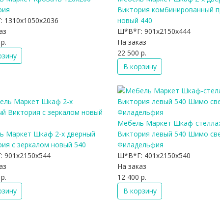
рия
Виктория комбинированный 
:
1310x1050x2036
новый 440
аз
Ш*В*Г:
901x2150x444
р.
На заказ
22 500 р.
рзину
В корзину
Мебель Маркет Шкаф-стелла
ь Маркет Шкаф 2-х дверный
Виктория левый 540 Шимо св
ия с зеркалом новый 540
Филадельфия
:
901x2150x544
Ш*В*Г:
401x2150x540
аз
На заказ
р.
12 400 р.
рзину
В корзину