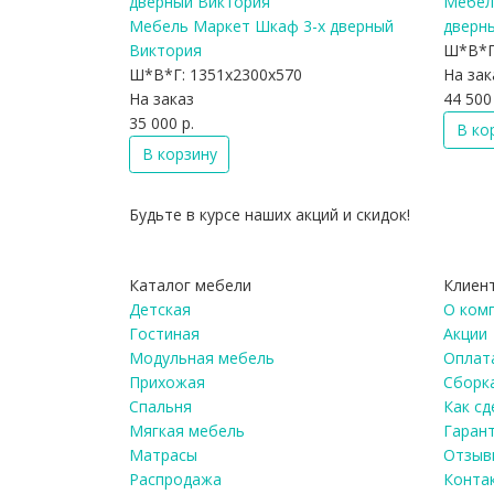
Мебел
Мебель Маркет Шкаф 3-х дверный
дверн
Виктория
Ш*В*Г
Ш*В*Г:
1351x2300x570
На зак
На заказ
44 500 
35 000 р.
В ко
В корзину
Будьте в курсе наших акций и скидок!
Каталог мебели
Клиен
Детская
О ком
Гостиная
Акции
Модульная мебель
Оплата
Прихожая
Сборк
Спальня
Как сд
Мягкая мебель
Гаран
Матрасы
Отзыв
Распродажа
Конта