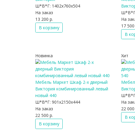
Ш*В*Г:
1402x760x504
Викто
На заказ
Ш*В*Г
13 200 р.
На зак
17 500 
В корзину
В ко
Новинка
Хит
Мебель Маркет Шкаф 2-х дверный
Мебел
Виктория комбинированный левый
Виктор
новый 440
Ш*В*Г
Ш*В*Г:
901x2150x444
На зак
На заказ
22 000 
22 500 р.
В ко
В корзину