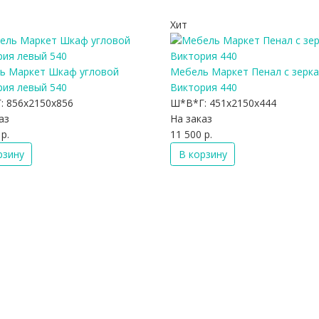
Хит
ь Маркет Шкаф угловой
Мебель Маркет Пенал с зерк
рия левый 540
Виктория 440
:
856x2150x856
Ш*В*Г:
451x2150x444
аз
На заказ
р.
11 500 р.
рзину
В корзину