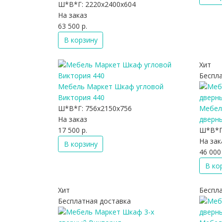
Ш*В*Г:
2220x2400x604
На заказ
63 500 р.
В корзину
Хит
Беспл
Мебель Маркет Шкаф угловой
Виктория 440
Ш*В*Г:
756x2150x756
Мебел
На заказ
дверн
17 500 р.
Ш*В*Г
На зак
В корзину
46 000 
В ко
Хит
Беспл
Бесплатная доставка