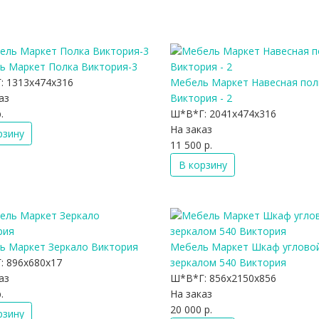
ь Маркет Полка Виктория-3
:
1313x474x316
Мебель Маркет Навесная пол
аз
Виктория - 2
.
Ш*В*Г:
2041x474x316
На заказ
рзину
11 500 р.
В корзину
ь Маркет Зеркало Виктория
Мебель Маркет Шкаф угловой
:
896x680x17
зеркалом 540 Виктория
аз
Ш*В*Г:
856x2150x856
.
На заказ
20 000 р.
рзину