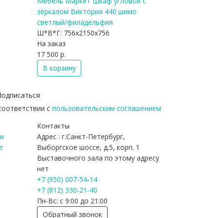
Мебель Маркет Шкаф угловой с
зеркалом Виктория 440 шимо
светлый/филадельфия
Ш*В*Г:
756x2150x756
На заказ
17 500 р.
В корзину
Подписаться
 соответствии с
пользовательским соглашением
Контакты
и
Адрес : г.Санкт-Петербург,
е
Выборгское шоссе, д.5, корп. 1
Выставочного зала по этому адресу
нет
+7 (950) 007-54-14
+7 (812) 330-21-40
Пн-Вс: с 9:00 до 21:00
Обратный звонок